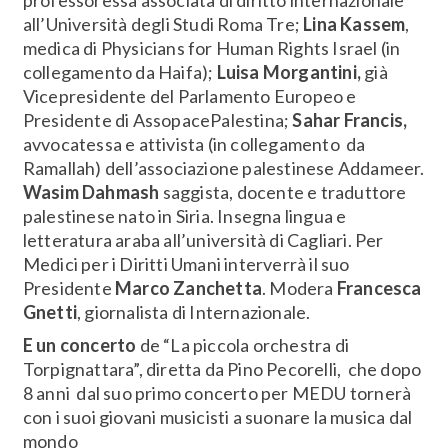
professoressa associata di diritto internazionale
all’Università degli Studi Roma Tre;
Lina Kassem
,
medica di Physicians for Human Rights Israel (in
collegamento da Haifa);
Luisa Morgantini,
già
Vicepresidente del Parlamento Europeo e
Presidente di AssopacePalestina;
Sahar Francis,
avvocatessa e attivista (in collegamento da
Ramallah) dell’associazione palestinese Addameer.
Wasim Dahmash
saggista, docente e traduttore
palestinese nato in Siria. Insegna lingua e
letteratura araba all’università di Cagliari. Per
Medici per i Diritti Umani interverrà il suo
Presidente
Marco Zanchetta
. Modera
Francesca
Gnetti
, giornalista di Internazionale.
E un concerto
de “La piccola orchestra di
Torpignattara”, diretta da Pino Pecorelli, che dopo
8 anni dal suo primo concerto per MEDU tornerà
con i suoi giovani musicisti a suonare la musica dal
mondo